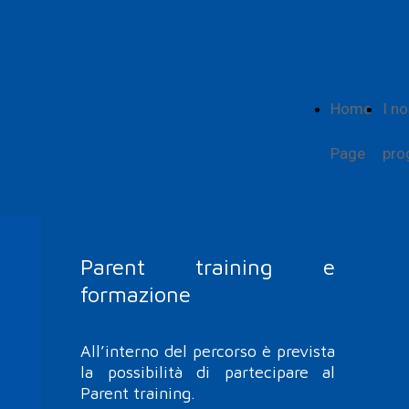
Home
I no
Page
pro
Parent training e
formazione
All’interno del percorso è prevista
la possibilità di partecipare al
Parent training.