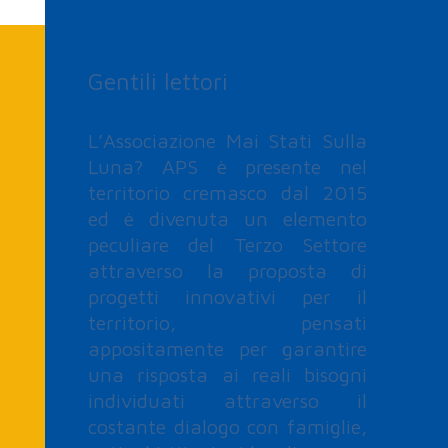
Gentili lettori
L’Associazione Mai Stati Sulla
Luna? APS è presente nel
territorio cremasco dal 2015
ed è divenuta un elemento
peculiare del Terzo Settore
attraverso la proposta di
progetti innovativi per il
territorio, pensati
appositamente per garantire
una risposta ai reali bisogni
individuati attraverso il
costante dialogo con famiglie,